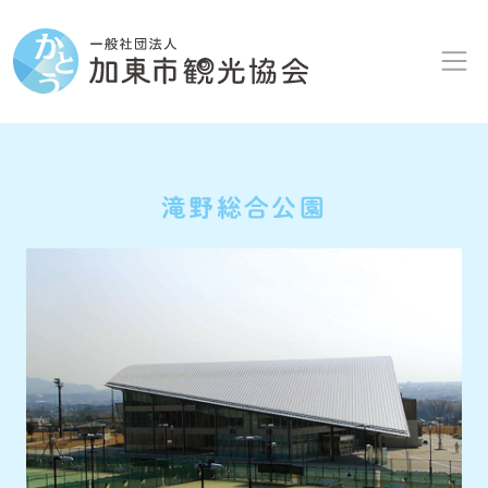
Skip to content
Skip to footer
滝野総合公園