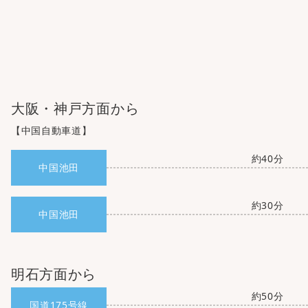
大阪・神戸方面から
【中国自動車道】
約40分
中国池田
約30分
中国池田
明石方面から
約50分
国道175号線