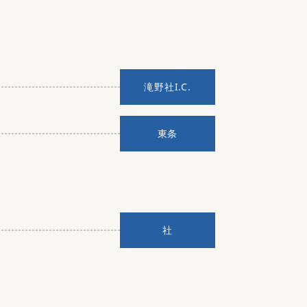
滝野社I.C.
東条
社