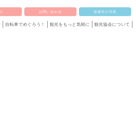
セス
お問い合わせ
加東市の天気
ン
自転車でめぐろう！
観光をもっと気軽に
観光協会について