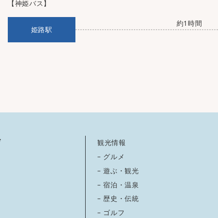
【神姫バス】
約1時間
姫路駅
観光情報
– グルメ
– 遊ぶ・観光
– 宿泊・温泉
– 歴史・伝統
– ゴルフ