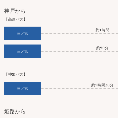
神戸から
【高速バス】
約1時間
三ノ宮
約50分
三ノ宮
【神姫バス】
約1時間20分
三ノ宮
姫路から