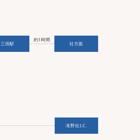
約1時間
三田駅
社方面
滝野社I.C.