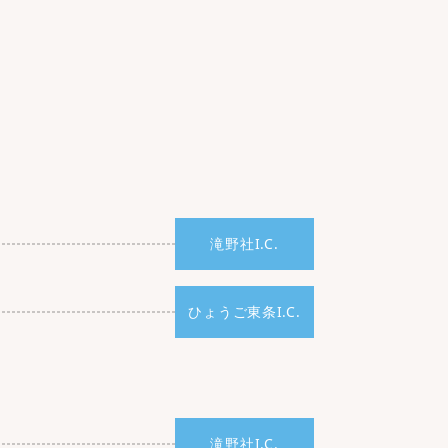
滝野社I.C.
ひょうご東条I.C.
滝野社I.C.