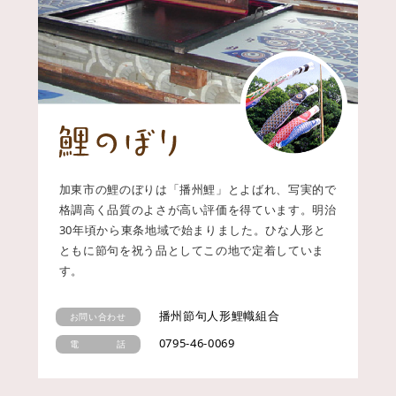
加東市の鯉のぼりは「播州鯉」とよばれ、写実的で
格調高く品質のよさが高い評価を得ています。明治
30年頃から東条地域で始まりました。ひな人形と
ともに節句を祝う品としてこの地で定着していま
す。
播州節句人形鯉幟組合
お問い合わせ
0795-46-0069
電 話