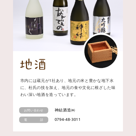
市内には蔵元が1社あり、地元の米と豊かな地下水
に、杜氏の技を加え、地元の食や文化に根ざした味
わい深い地酒を造っています。
神結酒造㈱
お問い合わせ
0794-48-3011
電 話