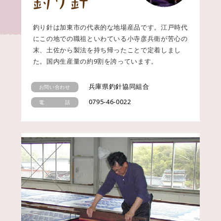
釣り針は加東市の代表的な地場産品です。江戸時代
にこの地での職祖といわている小寺彦兵衛が苦心の
末、土佐から製法を持ち帰ったことで定着しまし
た。国内生産量の約9割を誇っています。
兵庫県釣針協同組合
お問い合わせ
0795-46-0022
電 話