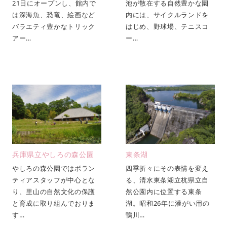
池が散在する自然豊かな園
21日にオープンし、館内で
内には、サイクルランドを
は深海魚、恐竜、絵画など
はじめ、野球場、テニスコ
バラエティ豊かなトリック
ー…
アー…
兵庫県立やしろの森公園
東条湖
やしろの森公園ではボラン
四季折々にその表情を変え
ティアスタッフが中心とな
る、清水東条湖立杭県立自
り、里山の自然文化の保護
然公園内に位置する東条
と育成に取り組んでおりま
湖。昭和26年に灌がい用の
す…
鴨川…