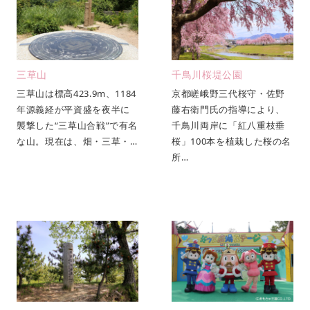
三草山
千鳥川桜堤公園
三草山は標高423.9m、1184
京都嵯峨野三代桜守・佐野
年源義経が平資盛を夜半に
藤右衛門氏の指導により、
襲撃した“三草山合戦”で有名
千鳥川両岸に「紅八重枝垂
な山。現在は、畑・三草・…
桜」100本を植栽した桜の名
所…