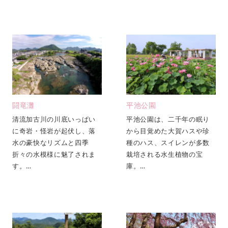
闘竜灘
平池公園
清流加古川の川底いっぱい
平池公園は、二千年の眠り
に奇岩・怪岩が起伏し、落
から目覚めた大賀ハスや珍
水の豪快なリズムと四季
種のハス、スイレンが多数
折々の水模様に魅了されま
栽培される水生植物の宝
す。…
庫。…