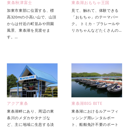
東条秋津富士
東条湖おもちゃ王国
加東市東部に位置する、標
見て、触れて、体験できる
高320mの小高い山で、山頂
「おもちゃ」のテーマパー
からは付近の町並みや田園
ク。 トミカ・プラレールや
風景、東条湖を見渡せま
リカちゃんなどたくさんの…
す。…
アクア東条
東条湖BIG BITE
東条湖畔にあり、周辺の東
東条湖におけるルアーフィ
条川のメダカやタナゴな
ッシング用レンタルボー
ど、主に地域に生息する淡
ト、船舶免許不要のボート