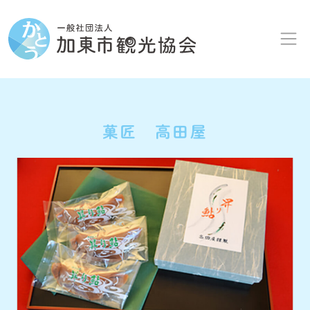
Skip to content
Skip to footer
菓匠 高田屋