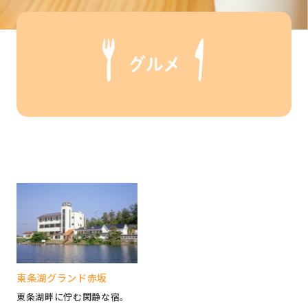
東条湖グランド赤坂
東条湖畔に佇む閑静な宿。