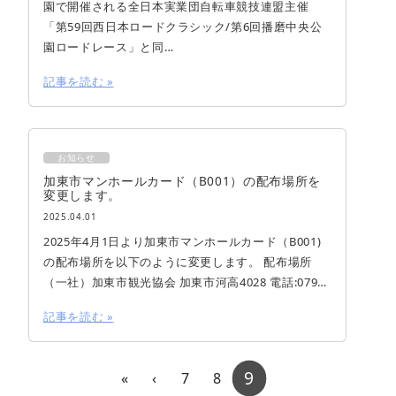
園で開催される全日本実業団自転車競技連盟主催
「第59回西日本ロードクラシック/第6回播磨中央公
園ロードレース」と同…
記事を読む »
お知らせ
加東市マンホールカード（B001）の配布場所を
変更します。
2025.04.01
2025年4月1日より加東市マンホールカード（B001)
の配布場所を以下のように変更します。 配布場所
（一社）加東市観光協会 加東市河高4028 電話:079…
記事を読む »
Page navigation
Current Page
9
Page
Page
«
‹
7
8