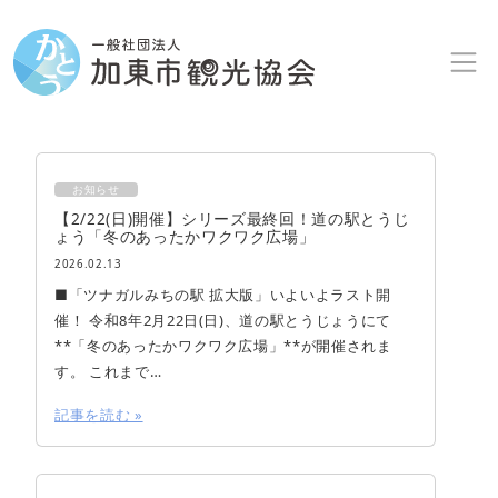
Skip to content
Skip to footer
お知らせ
【2/22(日)開催】シリーズ最終回！道の駅とうじ
ょう「冬のあったかワクワク広場」
2026.02.13
■「ツナガルみちの駅 拡大版」いよいよラスト開
催！ 令和8年2月22日(日)、道の駅とうじょうにて
**「冬のあったかワクワク広場」**が開催されま
す。 これまで…
記事を読む »