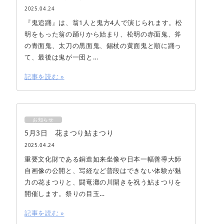
2025.04.24
『鬼追踊』は、翁1人と鬼方4人で演じられます。松
明をもった翁の踊りから始まり、松明の赤面鬼、斧
の青面鬼、太刀の黒面鬼、錫杖の黄面鬼と順に踊っ
て、最後は鬼が一団と…
記事を読む »
お知らせ
5月3日 花まつり鮎まつり
2025.04.24
重要文化財である銅造如来坐像や日本一幅善導大師
自画像の公開と、写経など普段はできない体験が魅
力の花まつりと、闘竜灘の川開きを祝う鮎まつりを
開催します。祭りの目玉…
記事を読む »