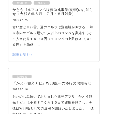
お知らせ
ゴルフ
かとうゴルフコンペ経費助成事業(夏季)のお知ら
せ（令和８年６月・７月・８月対象）
2026.04.25
青い空と白い雲。夏のゴルフは飛距離が伸びる！ 加
東市内のゴルフ場で９人以上のコンペを実施すると
１人当たり１５００円（１コンペの上限は３０,００
０円）を助成！ …
記事を読む »
お知らせ
『かとう観光ナビ』WEB版への移行のお知らせ
2025.05.16
おたのしみ頂いておりました観光アプリ「かとう観
光ナビ」は令和７年６月３０日で運用を終了し、今
後はWEB版としての運用を開始いたしました。 獲
得いただいたスタン…