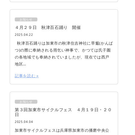
お知らせ
４月２９日 秋津百石踊り 開催
2025.04.22
秋津百石踊りは加東市の秋津住吉神社に旱魃(かんば
つ)の際に奉納される雨乞い神事で、かつては氏子圏
の各地域でも奉納されていましたが、現在では西戸
地区…
記事を読む »
お知らせ
第３回加東市サイクルフェス ４月１９日・２０
日
2025.04.04
加東市サイクルフェスは兵庫県加東市の播磨中央公